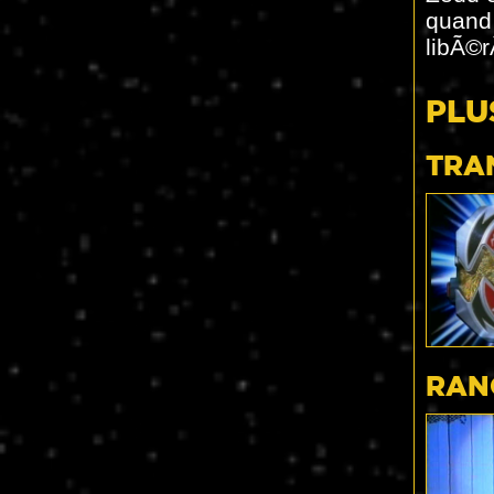
quand 
libÃ©r
PLU
TRA
RAN