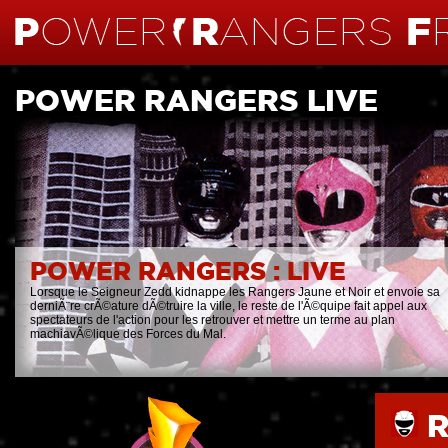
POWER RANGERS LIVE
POWER RANGERS : LIVE
Lorsque le Seigneur Zedd kidnappe les Rangers Jaune et Noir et envoie sa
derniÃ¨re crÃ©ature dÃ©truire la ville, le reste de l'Ã©quipe fait appel aux
spectateurs de l'action pour les retrouver et mettre un terme au plan
machiavÃ©lique des Forces du Mal.