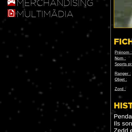
MERCHANDISING
MULTIMÃDIA
FIC
Prénom :
Nom :
Sports p
Ranger :
Objet :
Zord :
HIS
Pendan
Ils so
Zedd e