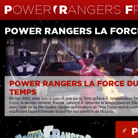
POWER RANGERS LA FORC
POWER RANGERS LA FORCE D
TEMPS
En l'an 3000, alors que la paix rÃ¨gne sur la Terre grÃ¢ce Ã l'organisation T
Force, le dernier criminel, Ransik, parvient Ã remonter le temps jusqu'en 20
avec l'aide de sa fille Nadira. Quatre opÃ©rateurs de Time Force vont le suiv
espÃ©rant l'apprÃ©hender et arrÃªter son armÃ©e de Mutants.