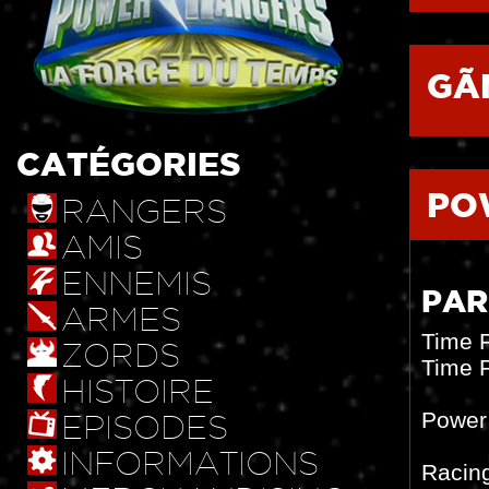
GÃ
CATÉGORIES
PO
RANGERS
AMIS
ENNEMIS
PAR
ARMES
Time 
ZORDS
Time 
HISTOIRE
Power
EPISODES
INFORMATIONS
Racin