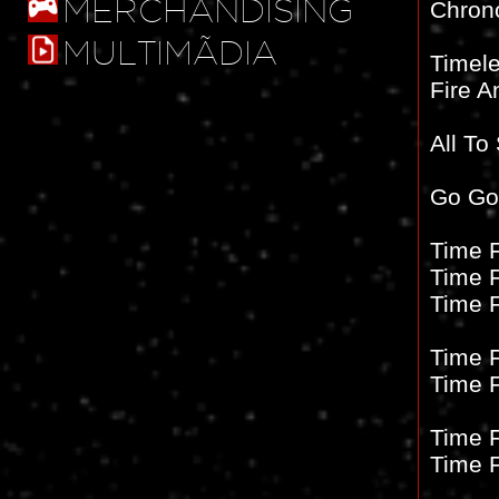
MERCHANDISING
Chron
MULTIMÃDIA
Timel
Fire 
All To
Go Go
Time 
Time 
Time 
Time 
Time 
Time 
Time 