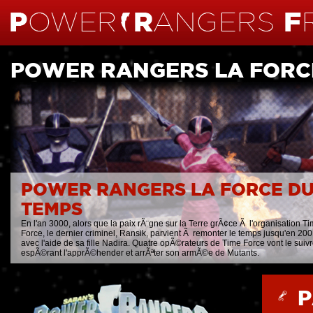
POWER RANGERS LA FORC
POWER RANGERS LA FORCE D
TEMPS
En l'an 3000, alors que la paix rÃ¨gne sur la Terre grÃ¢ce Ã l'organisation T
Force, le dernier criminel, Ransik, parvient Ã remonter le temps jusqu'en 20
avec l'aide de sa fille Nadira. Quatre opÃ©rateurs de Time Force vont le suiv
espÃ©rant l'apprÃ©hender et arrÃªter son armÃ©e de Mutants.
P