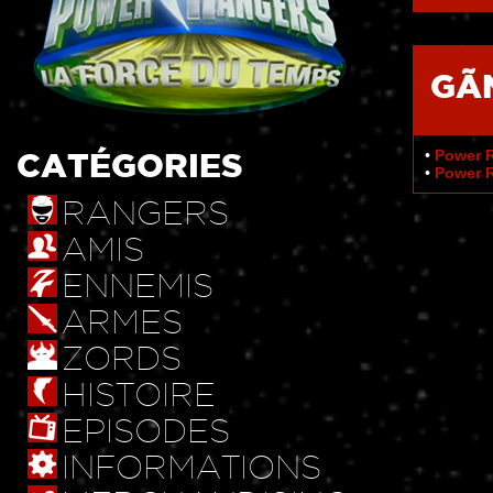
GÃ
CATÉGORIES
•
Power R
•
Power 
RANGERS
AMIS
ENNEMIS
ARMES
ZORDS
HISTOIRE
EPISODES
INFORMATIONS