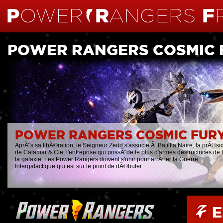
POWER RANGERS COSMIC 
POWER RANGERS COSMIC FUR
AprÃ¨s sa libÃ©ration, le Seigneur Zedd s'associe Ã Bajillia Naire, la prÃ©si
de Calamar & Cie, l'entreprise qui possÃ¨de le plus d'armes destructrices de 
la galaxie. Les Power Rangers doivent s'unir pour arrÃªter la Guerre
Intergalactique qui est sur le point de dÃ©buter...
E