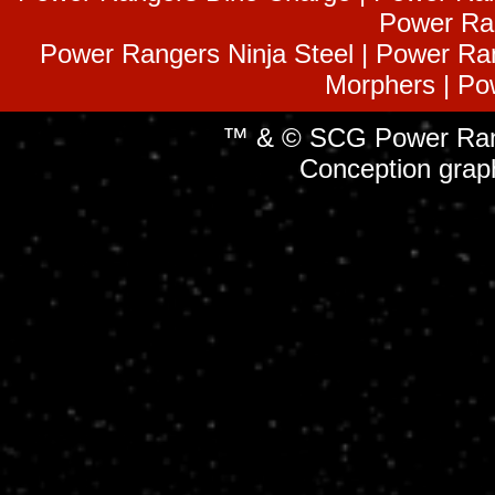
Power Ra
Power Rangers Ninja Steel | Power Ra
Morphers | Po
™ & © SCG Power Rang
Conception grap