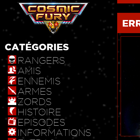
ER
CATÉGORIES
RANGERS
AMIS
ENNEMIS
ARMES
ZORDS
HISTOIRE
EPISODES
INFORMATIONS